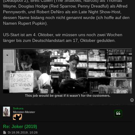
(Deadpool 2), Brett Cullen (The Shallows, Narcos) als Thomas
Wayne, Douglas Hodge (Red Sparrow, Penny Dreadful) als Alfred
Pennyworth, und Robert DeNiro als ein Late Night Show-Host,
dessen Name bislang noch nicht genannt wurde (ich hoffe auf den
Namen Rupert Pupkin).
US-Start ist am 4. Oktober, wir müssen uns noch zwei Wochen
länger bis zum Deutschlandstart am 17, Oktober gedulden.
This job would be great if it wasn't for the customers.
Sokura
Monster-Meister
Re: Joker (2019)
B
Di 18.06.2019, 10:26