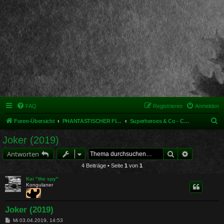
FAQ
Registrieren
Anmelden
S
Foren-Übersicht
PHANTASTISCHER FILM UND MEHR
Superheroes & Co - Comicverfilmungen
u
Joker (2019)
c
Suche
Erweiterte 
Antworten
h
4 Beiträge • Seite
1
von
1
e
Kai "the spy"
Kongulaner
Joker (2019)
B
Mi 03.04.2019, 14:53