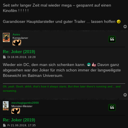
e
i
Seit sehr langer Zeit mal wieder mega – gespannt auf einen
t
Kinofilm ! ! ! ! !
r
a
g
Garandioser Hauptdarsteller und guter Trailer ... lassen hoffen
Astro
Kongulaner
Re: Joker (2019)
B
Di 18.06.2019, 19:28
e
i
Wieder ein DC, den man sich schenken kann.
Davon ganz
t
abgesehen war der Joker für mich schon immer der langweiligste
r
a
Bösewicht im Batman Universum.
g
Oh, yeah. Oooh, ahhh, that's how it always starts. But then later there's running and... and
screaming.
mechagigantis2000
Monster-Meister
Re: Joker (2019)
B
Fr 21.06.2019, 17:35