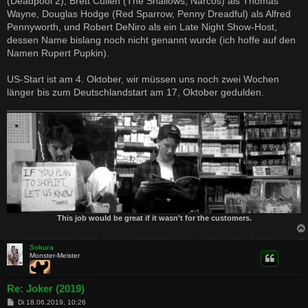
(Deadpool 2), Brett Cullen (The Shallows, Narcos) als Thomas
Wayne, Douglas Hodge (Red Sparrow, Penny Dreadful) als Alfred
Pennyworth, und Robert DeNiro als ein Late Night Show-Host,
dessen Name bislang noch nicht genannt wurde (ich hoffe auf den
Namen Rupert Pupkin).
US-Start ist am 4. Oktober, wir müssen uns noch zwei Wochen
länger bis zum Deutschlandstart am 17, Oktober gedulden.
This job would be great if it wasn't for the customers.
Sokura
Monster-Meister
Re: Joker (2019)
B
Di 18.06.2019, 10:26