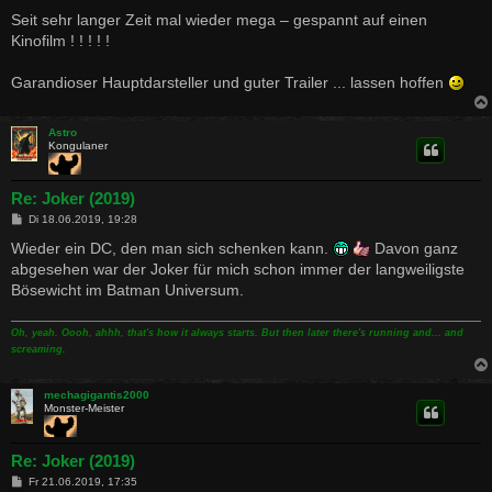
e
i
Seit sehr langer Zeit mal wieder mega – gespannt auf einen
t
Kinofilm ! ! ! ! !
r
a
g
Garandioser Hauptdarsteller und guter Trailer ... lassen hoffen
Astro
Kongulaner
Re: Joker (2019)
B
Di 18.06.2019, 19:28
e
i
Wieder ein DC, den man sich schenken kann.
Davon ganz
t
abgesehen war der Joker für mich schon immer der langweiligste
r
a
Bösewicht im Batman Universum.
g
Oh, yeah. Oooh, ahhh, that's how it always starts. But then later there's running and... and
screaming.
mechagigantis2000
Monster-Meister
Re: Joker (2019)
B
Fr 21.06.2019, 17:35