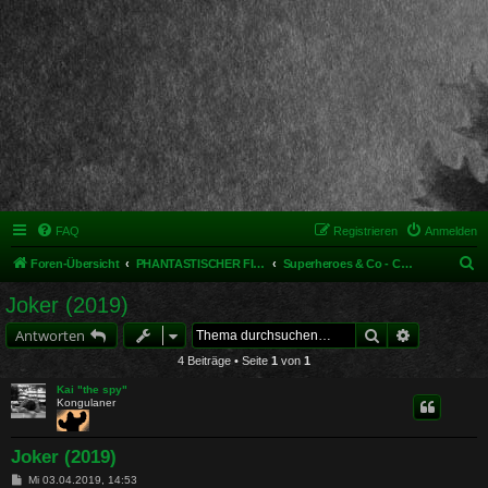
FAQ
Registrieren
Anmelden
S
Foren-Übersicht
PHANTASTISCHER FILM UND MEHR
Superheroes & Co - Comicverfilmungen
u
Joker (2019)
c
Suche
Erweiterte 
Antworten
h
4 Beiträge • Seite
1
von
1
e
Kai "the spy"
Kongulaner
Joker (2019)
B
Mi 03.04.2019, 14:53