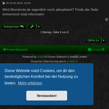
B
Mi 18.04.2018, 23:45
e
i
Wird Monstrula.de eigentlich noch aktualisiert? Finde die Seite
t
immernoch total informativ!
r
a
g
Antworten
1 Beitrag • Seite
1
von
1
Gehe zu
Foren-Übersicht
Kontakt
Powered by
phpBB
® Forum Software © phpBB Limited
Deutsche Übersetzung durch
phpBB.de
PRIVACY_LINK
|
TERMS_LINK
Diese Website nutzt Cookies, um dir den
bestmöglichen Komfort bei der Nutzung zu
bieten.
Mehr erfahren
Verstanden!