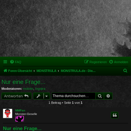
FAQ
Registrieren
Anmelden
S
Foren-Übersicht
MONSTRULA
MONSTRULA.de - Die deutschsprachige Monsterfilm-Ressource
u
Nur eine Frage...
c
Moderatoren:
molotto
,
Ingojira
h
Suche
Erweiterte 
Antworten
e
1 Beitrag • Seite
1
von
1
MMFan
Monster-Geselle
Nur eine Frage...