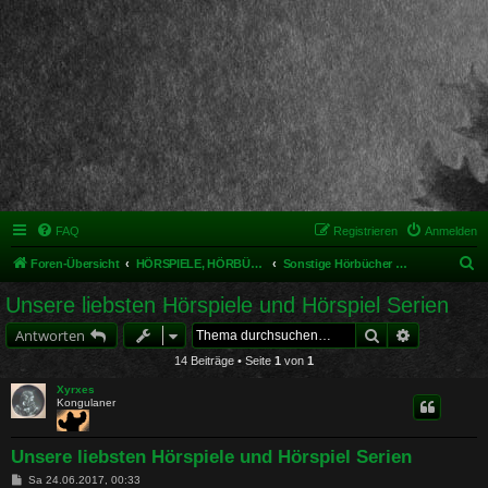
FAQ
Registrieren
Anmelden
S
Foren-Übersicht
HÖRSPIELE, HÖRBÜCHER UND MUSIKALISCHES
Sonstige Hörbücher und Hörspiele
u
Unsere liebsten Hörspiele und Hörspiel Serien
c
Suche
Erweiterte 
Antworten
h
14 Beiträge • Seite
1
von
1
e
Xyrxes
Kongulaner
Unsere liebsten Hörspiele und Hörspiel Serien
B
Sa 24.06.2017, 00:33