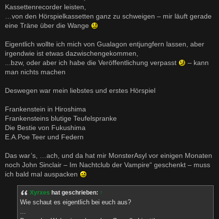
Kassettenrecorder leisten,
…von den Hörspielkassetten ganz zu schweigen – mir läuft gerade
eine Träne über die Wange
Eigentlich wollte ich mich von Gualagon entjungfern lassen, aber
irgendwie ist etwas dazwischengekommen,
...bzw, oder aber ich habe die Veröffentlichung verpasst
– kann
man nichts machen
Deswegen war mein liebstes und erstes Hörspiel
Frankenstein in Hiroshima
Frankensteins blutige Teufelspranke
Die Bestie von Fukushima
E.A.Poe Teer und Federn
Das war’s, …ach, und da hat mir MonsterAsyl vor einigen Monaten
noch John Sinclair – Im Nachtclub der Vampire“ geschenkt – muss
ich bald mal auspacken
Xyrxes
hat geschrieben:
↑
Wie schaut es eigentlich bei euch aus?
...