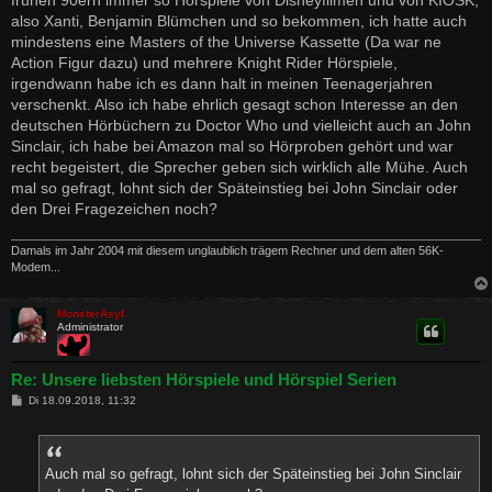
frühen 90ern immer so Hörspiele von Disneyfilmen und von KIOSK,
also Xanti, Benjamin Blümchen und so bekommen, ich hatte auch
mindestens eine Masters of the Universe Kassette (Da war ne
Action Figur dazu) und mehrere Knight Rider Hörspiele,
irgendwann habe ich es dann halt in meinen Teenagerjahren
verschenkt. Also ich habe ehrlich gesagt schon Interesse an den
deutschen Hörbüchern zu Doctor Who und vielleicht auch an John
Sinclair, ich habe bei Amazon mal so Hörproben gehört und war
recht begeistert, die Sprecher geben sich wirklich alle Mühe. Auch
mal so gefragt, lohnt sich der Späteinstieg bei John Sinclair oder
den Drei Fragezeichen noch?
Damals im Jahr 2004 mit diesem unglaublich trägem Rechner und dem alten 56K-
Modem...
MonsterAsyl
Administrator
Re: Unsere liebsten Hörspiele und Hörspiel Serien
B
Di 18.09.2018, 11:32
e
i
t
r
a
Auch mal so gefragt, lohnt sich der Späteinstieg bei John Sinclair
g