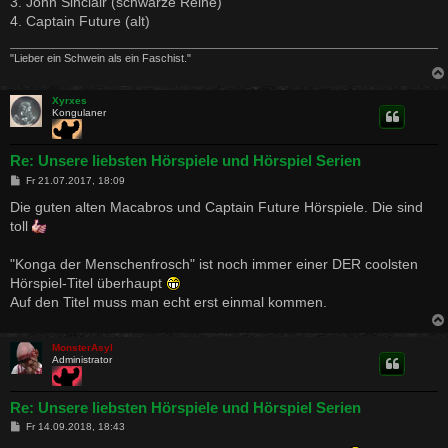
3. John Sinclair (schwarze Reihe)
g
4. Captain Future (alt)
"Lieber ein Schwein als ein Faschist."
Xyrxes
Kongulaner
Re: Unsere liebsten Hörspiele und Hörspiel Serien
B
Fr 21.07.2017, 18:09
e
i
Die guten alten Macabros und Captain Future Hörspiele. Die sind
t
toll
r
a
g
"Konga der Menschenfrosch" ist noch immer einer DER coolsten
Hörspiel-Titel überhaupt
Auf den Titel muss man echt erst einmal kommen.
MonsterAsyl
Administrator
Re: Unsere liebsten Hörspiele und Hörspiel Serien
B
Fr 14.09.2018, 18:43
e