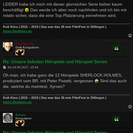
LEIDER habe ich mich mit dieser glorreichen Serie bisher kaum
beschäftigt
Das werde ich aber noch nachholen und ich bin mir
relativ sicher, dass die eine Top-Platzierung einnehmen wird.
Kult Kino | 2015 – 2019 | Das war das 35 mm FilmFest in Dillingen |
https://kultkino.de
Paul Naschy
Gold Kongulaner
Re: Unsere liebsten Hörspiele und Hörspiel Serien
B
Sa 24.06.2017, 15:44
e
i
Oh man, ich habe ganz die 12 Hörspiele SHERLOCK HOLMES,
t
produziert vom BR, mit Peter Pasetti, vergessen
Sind das auch
r
a
die, welche du meintest, Xyrxes?
g
Kult Kino | 2015 – 2019 | Das war das 35 mm FilmFest in Dillingen |
https://kultkino.de
Xyrxes
Kongulaner
Re: Unsere liebsten Hörspiele und Hörspiel Serien