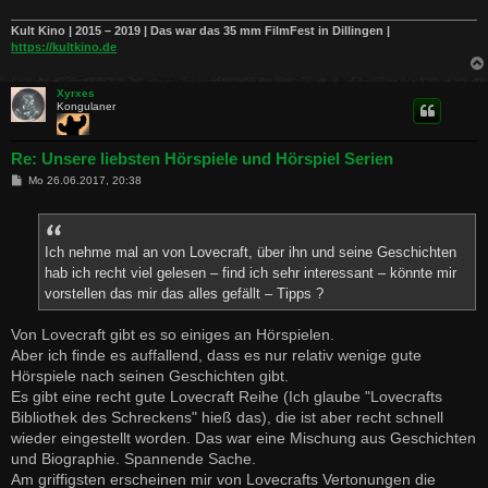
Kult Kino | 2015 – 2019 | Das war das 35 mm FilmFest in Dillingen |
https://kultkino.de
Xyrxes
Kongulaner
Re: Unsere liebsten Hörspiele und Hörspiel Serien
B
Mo 26.06.2017, 20:38
e
i
t
r
a
Ich nehme mal an von Lovecraft, über ihn und seine Geschichten
g
hab ich recht viel gelesen – find ich sehr interessant – könnte mir
vorstellen das mir das alles gefällt – Tipps ?
Von Lovecraft gibt es so einiges an Hörspielen.
Aber ich finde es auffallend, dass es nur relativ wenige gute
Hörspiele nach seinen Geschichten gibt.
Es gibt eine recht gute Lovecraft Reihe (Ich glaube "Lovecrafts
Bibliothek des Schreckens" hieß das), die ist aber recht schnell
wieder eingestellt worden. Das war eine Mischung aus Geschichten
und Biographie. Spannende Sache.
Am griffigsten erscheinen mir von Lovecrafts Vertonungen die