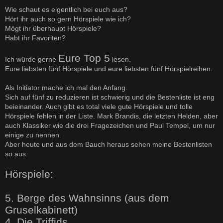
e
i
Wie schaut es eigentlich bei euch aus?
t
Hört ihr auch so gern Hörspiele wie ich?
r
a
Mögt ihr überhaupt Hörspiele?
g
Habt ihr Favoriten?
Eure Top 5
Ich würde gerne
lesen.
Eure liebsten fünf Hörspiele und eure liebsten fünf Hörspielreihen.
Als Initiator mache ich mal den Anfang.
Sich auf fünf zu reduzieren ist schwierig und die Bestenliste ist eng
beieinander. Auch gibt es total viele gute Hörspiele und tolle
Hörspiele fehlen in der Liste. Mark Brandis, die letzten Helden, aber
auch Klassiker wie die drei Fragezeichen und Paul Tempel, um nur
einige zu nennen.
Aber heute und aus dem Bauch heraus sehen meine Bestenlisten
so aus:
Hörspiele:
5. Berge des Wahnsinns (aus dem
Gruselkabinett)
4. Die Triffids