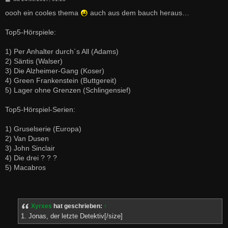
e
i
oooh ein cooles thema
auch aus dem bauch heraus…
t
r
a
Top5-Hörspiele:
g
1) Per Anhalter durch´s All (Adams)
2) Säntis (Walser)
3) Die Alzheimer-Gang (Koser)
4) Green Frankenstein (Buttgereit)
5) Lager ohne Grenzen (Schlingensief)
Top5-Hörspiel-Serien:
1) Gruselserie (Europa)
2) Van Dusen
3) John Sinclair
4) Die drei ? ? ?
5) Macabros
Xyrxes
hat geschrieben:
↑
1. Jonas, der letzte Detektiv[/size]