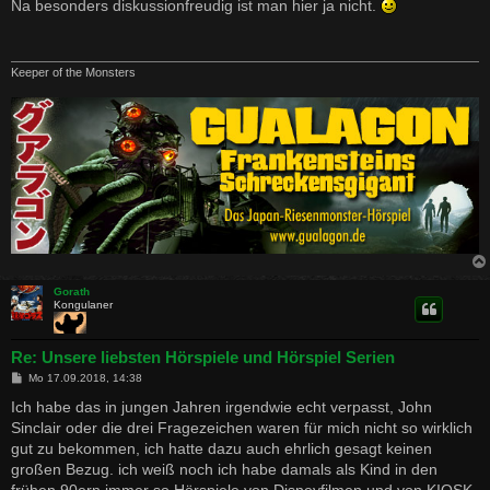
i
Na besonders diskussionfreudig ist man hier ja nicht.
t
r
a
g
Keeper of the Monsters
Gorath
Kongulaner
Re: Unsere liebsten Hörspiele und Hörspiel Serien
B
Mo 17.09.2018, 14:38
e
i
Ich habe das in jungen Jahren irgendwie echt verpasst, John
t
Sinclair oder die drei Fragezeichen waren für mich nicht so wirklich
r
a
gut zu bekommen, ich hatte dazu auch ehrlich gesagt keinen
g
großen Bezug. ich weiß noch ich habe damals als Kind in den