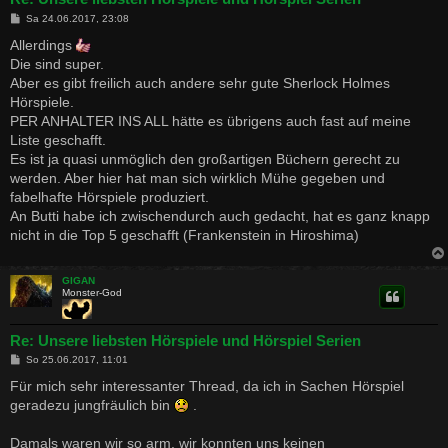
B
Sa 24.06.2017, 23:08
e
i
Allerdings
t
Die sind super.
r
a
Aber es gibt freilich auch andere sehr gute Sherlock Holmes
g
Hörspiele.
PER ANHALTER INS ALL hätte es übrigens auch fast auf meine
Liste geschafft.
Es ist ja quasi unmöglich den großartigen Büchern gerecht zu
werden. Aber hier hat man sich wirklich Mühe gegeben und
fabelhafte Hörspiele produziert.
An Butti habe ich zwischendurch auch gedacht, hat es ganz knapp
nicht in die Top 5 geschafft (Frankenstein in Hiroshima)
GIGAN
Monster-God
Re: Unsere liebsten Hörspiele und Hörspiel Serien
B
So 25.06.2017, 11:01
e
i
Für mich sehr interessanter Thread, da ich in Sachen Hörspiel
t
geradezu jungfräulich bin
.
r
a
g
Damals waren wir so arm, wir konnten uns keinen