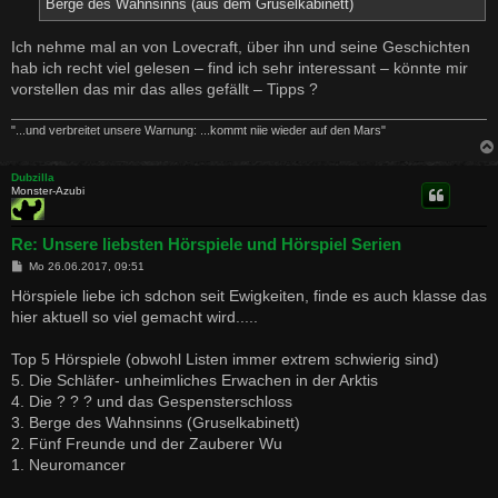
Berge des Wahnsinns (aus dem Gruselkabinett)
Ich nehme mal an von Lovecraft, über ihn und seine Geschichten
hab ich recht viel gelesen – find ich sehr interessant – könnte mir
vorstellen das mir das alles gefällt – Tipps ?
"...und verbreitet unsere Warnung: ...kommt niie wieder auf den Mars"
Dubzilla
Monster-Azubi
Re: Unsere liebsten Hörspiele und Hörspiel Serien
B
Mo 26.06.2017, 09:51
e
i
Hörspiele liebe ich sdchon seit Ewigkeiten, finde es auch klasse das
t
hier aktuell so viel gemacht wird.....
r
a
g
Top 5 Hörspiele (obwohl Listen immer extrem schwierig sind)
5. Die Schläfer- unheimliches Erwachen in der Arktis
4. Die ? ? ? und das Gespensterschloss
3. Berge des Wahnsinns (Gruselkabinett)
2. Fünf Freunde und der Zauberer Wu
1. Neuromancer