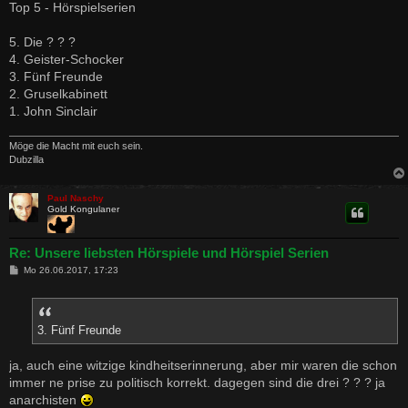
Top 5 - Hörspielserien
5. Die ? ? ?
4. Geister-Schocker
3. Fünf Freunde
2. Gruselkabinett
1. John Sinclair
Möge die Macht mit euch sein.
Dubzilla
Paul Naschy
Gold Kongulaner
Re: Unsere liebsten Hörspiele und Hörspiel Serien
B
Mo 26.06.2017, 17:23
e
i
t
r
a
3. Fünf Freunde
g
ja, auch eine witzige kindheitserinnerung, aber mir waren die schon
immer ne prise zu politisch korrekt. dagegen sind die drei ? ? ? ja
anarchisten