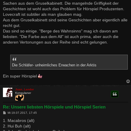
Sachen aus dem Gruselkabinett. Die mangelnde Griffigkeit der
Geschichten ist wohl auch das Problem für Hörspiel Produzenten.
Lovecraft ist subtiler als man glauben mag.
Aus dem Gruselkabinett sind seine Geschichten aber eigentlich alle
recht gut.
Das sind so einige. "Berge des Wahnsinns" mag ich davon am
liebsten. "Die Farbe aus dem All" ist auch prima, aber auch die
anderen Vertonungen aus der Reihe sind echt gelungen.
Die Schläfer- unheimliches Erwachen in der Arktis
Ein super Hörspiel
Joan_Landor
Kongulaner
Re: Unsere liebsten Hörspiele und Hörspiel Serien
B
Mi 19.07.2017, 17:45
e
i
1. Macabros (alt)
t
2. Hui Buh (alt)
r
a