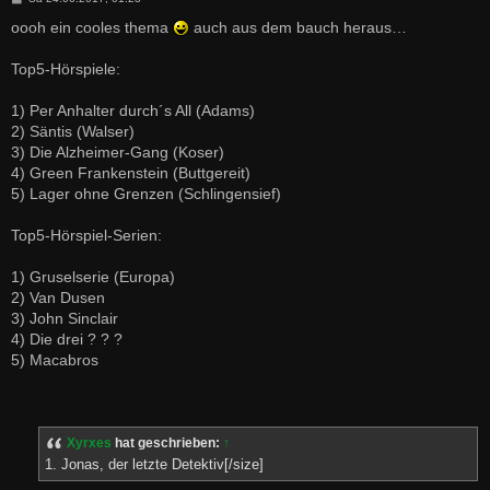
e
i
oooh ein cooles thema
auch aus dem bauch heraus…
t
r
a
Top5-Hörspiele:
g
1) Per Anhalter durch´s All (Adams)
2) Säntis (Walser)
3) Die Alzheimer-Gang (Koser)
4) Green Frankenstein (Buttgereit)
5) Lager ohne Grenzen (Schlingensief)
Top5-Hörspiel-Serien:
1) Gruselserie (Europa)
2) Van Dusen
3) John Sinclair
4) Die drei ? ? ?
5) Macabros
Xyrxes
hat geschrieben:
↑
1. Jonas, der letzte Detektiv[/size]