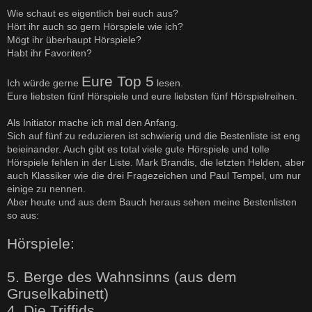
e
i
Wie schaut es eigentlich bei euch aus?
t
Hört ihr auch so gern Hörspiele wie ich?
r
a
Mögt ihr überhaupt Hörspiele?
g
Habt ihr Favoriten?
Eure Top 5
Ich würde gerne
lesen.
Eure liebsten fünf Hörspiele und eure liebsten fünf Hörspielreihen.
Als Initiator mache ich mal den Anfang.
Sich auf fünf zu reduzieren ist schwierig und die Bestenliste ist eng
beieinander. Auch gibt es total viele gute Hörspiele und tolle
Hörspiele fehlen in der Liste. Mark Brandis, die letzten Helden, aber
auch Klassiker wie die drei Fragezeichen und Paul Tempel, um nur
einige zu nennen.
Aber heute und aus dem Bauch heraus sehen meine Bestenlisten
so aus:
Hörspiele:
5. Berge des Wahnsinns (aus dem
Gruselkabinett)
4. Die Triffids