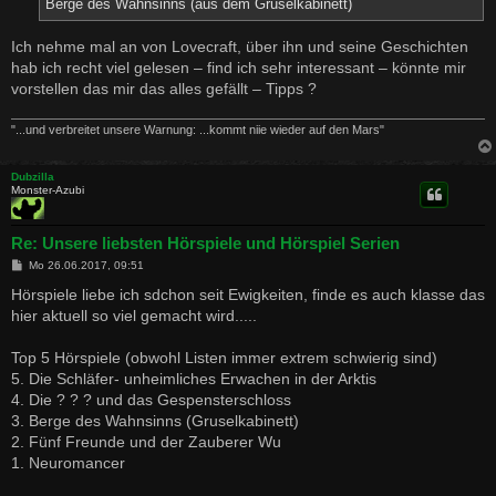
Berge des Wahnsinns (aus dem Gruselkabinett)
Ich nehme mal an von Lovecraft, über ihn und seine Geschichten
hab ich recht viel gelesen – find ich sehr interessant – könnte mir
vorstellen das mir das alles gefällt – Tipps ?
"...und verbreitet unsere Warnung: ...kommt niie wieder auf den Mars"
Dubzilla
Monster-Azubi
Re: Unsere liebsten Hörspiele und Hörspiel Serien
B
Mo 26.06.2017, 09:51
e
i
Hörspiele liebe ich sdchon seit Ewigkeiten, finde es auch klasse das
t
hier aktuell so viel gemacht wird.....
r
a
g
Top 5 Hörspiele (obwohl Listen immer extrem schwierig sind)
5. Die Schläfer- unheimliches Erwachen in der Arktis
4. Die ? ? ? und das Gespensterschloss
3. Berge des Wahnsinns (Gruselkabinett)
2. Fünf Freunde und der Zauberer Wu
1. Neuromancer