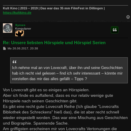
Kult Kino | 2015 – 2019 | Das war das 35 mm FilmFest in Dillingen |
https://kultkino.de
Xyrxes
Kongulaner
Re: Unsere liebsten Hörspiele und Hörspiel Serien
B
Mo 26.06.2017, 20:38
e
i
t
r
a
Ich nehme mal an von Lovecraft, über ihn und seine Geschichten
g
hab ich recht viel gelesen – find ich sehr interessant – könnte mir
vorstellen das mir das alles gefällt – Tipps ?
Von Lovecraft gibt es so einiges an Hörspielen.
Aber ich finde es auffallend, dass es nur relativ wenige gute
Hörspiele nach seinen Geschichten gibt.
Es gibt eine recht gute Lovecraft Reihe (Ich glaube "Lovecrafts
Bibliothek des Schreckens" hieß das), die ist aber recht schnell
wieder eingestellt worden. Das war eine Mischung aus Geschichten
und Biographie. Spannende Sache.
Am griffigsten erscheinen mir von Lovecrafts Vertonungen die