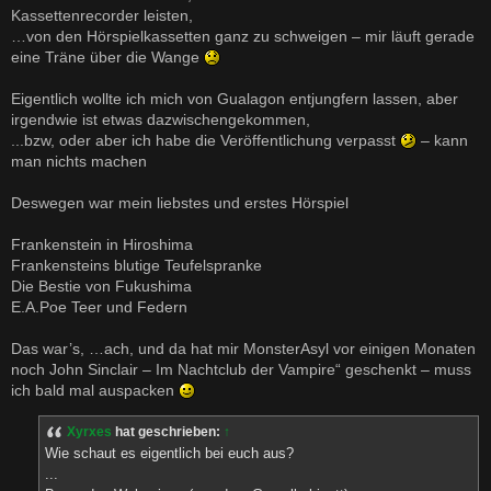
Kassettenrecorder leisten,
…von den Hörspielkassetten ganz zu schweigen – mir läuft gerade
eine Träne über die Wange
Eigentlich wollte ich mich von Gualagon entjungfern lassen, aber
irgendwie ist etwas dazwischengekommen,
...bzw, oder aber ich habe die Veröffentlichung verpasst
– kann
man nichts machen
Deswegen war mein liebstes und erstes Hörspiel
Frankenstein in Hiroshima
Frankensteins blutige Teufelspranke
Die Bestie von Fukushima
E.A.Poe Teer und Federn
Das war’s, …ach, und da hat mir MonsterAsyl vor einigen Monaten
noch John Sinclair – Im Nachtclub der Vampire“ geschenkt – muss
ich bald mal auspacken
Xyrxes
hat geschrieben:
↑
Wie schaut es eigentlich bei euch aus?
...