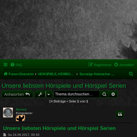
FAQ
Registrieren
Anmelden
S
Foren-Übersicht
HÖRSPIELE, HÖRBÜCHER UND MUSIKALISCHES
Sonstige Hörbücher und Hörspiele
u
Unsere liebsten Hörspiele und Hörspiel Serien
c
Suche
Erweiterte 
Antworten
h
14 Beiträge • Seite
1
von
1
e
Xyrxes
Kongulaner
Unsere liebsten Hörspiele und Hörspiel Serien
B
Sa 24.06.2017, 00:33