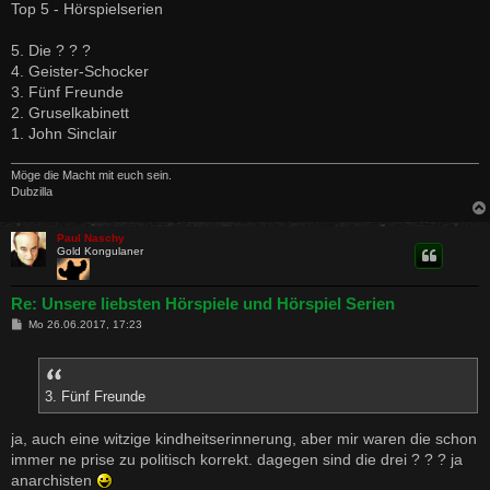
Top 5 - Hörspielserien
5. Die ? ? ?
4. Geister-Schocker
3. Fünf Freunde
2. Gruselkabinett
1. John Sinclair
Möge die Macht mit euch sein.
Dubzilla
Paul Naschy
Gold Kongulaner
Re: Unsere liebsten Hörspiele und Hörspiel Serien
B
Mo 26.06.2017, 17:23
e
i
t
r
a
3. Fünf Freunde
g
ja, auch eine witzige kindheitserinnerung, aber mir waren die schon
immer ne prise zu politisch korrekt. dagegen sind die drei ? ? ? ja
anarchisten