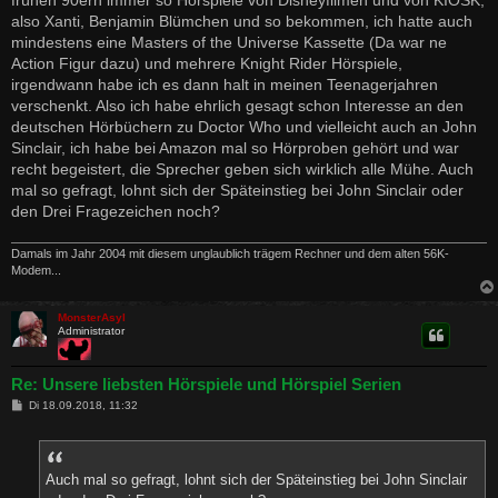
frühen 90ern immer so Hörspiele von Disneyfilmen und von KIOSK,
also Xanti, Benjamin Blümchen und so bekommen, ich hatte auch
mindestens eine Masters of the Universe Kassette (Da war ne
Action Figur dazu) und mehrere Knight Rider Hörspiele,
irgendwann habe ich es dann halt in meinen Teenagerjahren
verschenkt. Also ich habe ehrlich gesagt schon Interesse an den
deutschen Hörbüchern zu Doctor Who und vielleicht auch an John
Sinclair, ich habe bei Amazon mal so Hörproben gehört und war
recht begeistert, die Sprecher geben sich wirklich alle Mühe. Auch
mal so gefragt, lohnt sich der Späteinstieg bei John Sinclair oder
den Drei Fragezeichen noch?
Damals im Jahr 2004 mit diesem unglaublich trägem Rechner und dem alten 56K-
Modem...
MonsterAsyl
Administrator
Re: Unsere liebsten Hörspiele und Hörspiel Serien
B
Di 18.09.2018, 11:32
e
i
t
r
a
Auch mal so gefragt, lohnt sich der Späteinstieg bei John Sinclair
g