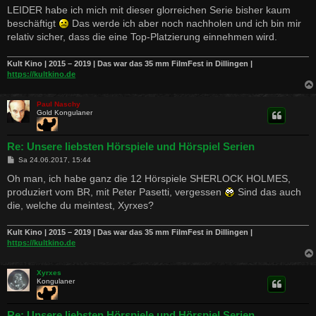
LEIDER habe ich mich mit dieser glorreichen Serie bisher kaum
beschäftigt
Das werde ich aber noch nachholen und ich bin mir
relativ sicher, dass die eine Top-Platzierung einnehmen wird.
Kult Kino | 2015 – 2019 | Das war das 35 mm FilmFest in Dillingen |
https://kultkino.de
Paul Naschy
Gold Kongulaner
Re: Unsere liebsten Hörspiele und Hörspiel Serien
B
Sa 24.06.2017, 15:44
e
i
Oh man, ich habe ganz die 12 Hörspiele SHERLOCK HOLMES,
t
produziert vom BR, mit Peter Pasetti, vergessen
Sind das auch
r
a
die, welche du meintest, Xyrxes?
g
Kult Kino | 2015 – 2019 | Das war das 35 mm FilmFest in Dillingen |
https://kultkino.de
Xyrxes
Kongulaner
Re: Unsere liebsten Hörspiele und Hörspiel Serien