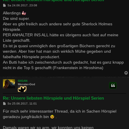
B
Sa 24.06.2017, 23:08
e
i
Allerdings
t
Die sind super.
r
a
Aber es gibt freilich auch andere sehr gute Sherlock Holmes
g
Hörspiele.
PER ANHALTER INS ALL hätte es übrigens auch fast auf meine
Liste geschafft.
Es ist ja quasi unmöglich den großartigen Büchern gerecht zu
werden. Aber hier hat man sich wirklich Mühe gegeben und
fabelhafte Hörspiele produziert.
An Butti habe ich zwischendurch auch gedacht, hat es ganz knapp
nicht in die Top 5 geschafft (Frankenstein in Hiroshima)
GIGAN
Monster-God
Re: Unsere liebsten Hörspiele und Hörspiel Serien
B
So 25.06.2017, 11:01
e
i
Für mich sehr interessanter Thread, da ich in Sachen Hörspiel
t
geradezu jungfräulich bin
.
r
a
g
Damals waren wir so arm, wir konnten uns keinen