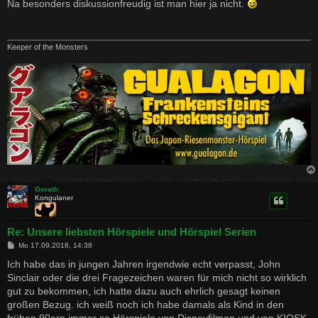
i
Na besonders diskussionfreudig ist man hier ja nicht.
t
r
a
g
Keeper of the Monsters
Gorath
Kongulaner
Re: Unsere liebsten Hörspiele und Hörspiel Serien
B
Mo 17.09.2018, 14:38
e
i
Ich habe das in jungen Jahren irgendwie echt verpasst, John
t
Sinclair oder die drei Fragezeichen waren für mich nicht so wirklich
r
a
gut zu bekommen, ich hatte dazu auch ehrlich gesagt keinen
g
großen Bezug. ich weiß noch ich habe damals als Kind in den