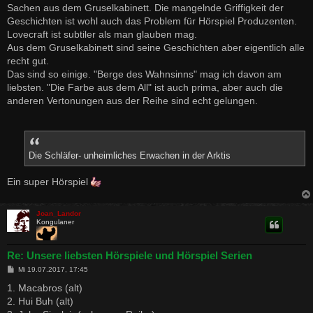
Sachen aus dem Gruselkabinett. Die mangelnde Griffigkeit der
Geschichten ist wohl auch das Problem für Hörspiel Produzenten.
Lovecraft ist subtiler als man glauben mag.
Aus dem Gruselkabinett sind seine Geschichten aber eigentlich alle
recht gut.
Das sind so einige. "Berge des Wahnsinns" mag ich davon am
liebsten. "Die Farbe aus dem All" ist auch prima, aber auch die
anderen Vertonungen aus der Reihe sind echt gelungen.
Die Schläfer- unheimliches Erwachen in der Arktis
Ein super Hörspiel
Joan_Landor
Kongulaner
Re: Unsere liebsten Hörspiele und Hörspiel Serien
B
Mi 19.07.2017, 17:45
e
i
1. Macabros (alt)
t
2. Hui Buh (alt)
r
a